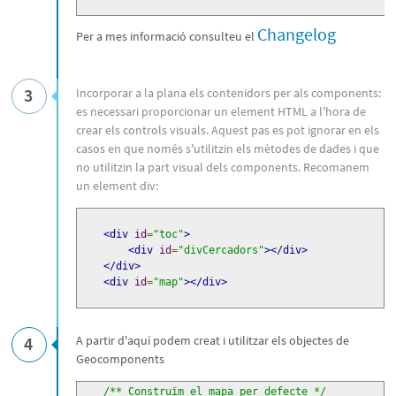
Changelog
Per a mes informació consulteu el
3
Incorporar a la plana els contenidors per als components:
es necessari proporcionar un element HTML a l'hora de
crear els controls visuals. Aquest pas es pot ignorar en els
casos en que només s'utilitzin els mètodes de dades i que
no utilitzin la part visual dels components. Recomanem
un element div:
<div
id
=
"toc"
>
<div
id
=
"divCercadors"
></div>
</div>
<div
id
=
"map"
></div>
4
A partir d'aquí podem creat i utilitzar els objectes de
Geocomponents
/** Construïm el mapa per defecte */