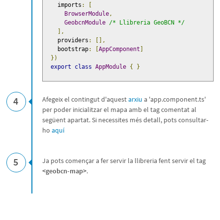
    imports
:
[
BrowserModule
,
GeobcnModule
/* Llibreria GeoBCN */
],
    providers
:
[],
    bootstrap
:
[
AppComponent
]
})
export
class
AppModule
{
}
4
Afegeix el contingut d'aquest
arxiu
a 'app.component.ts'
per poder inicialitzar el mapa amb el tag comentat al
següent apartat. Si necessites més detall, pots consultar-
ho
aquí
5
Ja pots començar a fer servir la llibreria fent servir el tag
<geobcn-map>
.