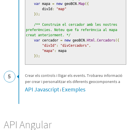
var
 mapa 
=
new
 geoBCN
.
Map
({
        divId
:
"map"
});
/** Construim el cercador amb les nostres 
preferències. Noteu que fa referència al mapa 
creat anteriorment. */
var
 cercador 
=
new
 geoBCN
.
Html
.
Cercadors
({
"divId"
:
"divCercadors"
,
"mapa"
:
 mapa

});
5
Crear els controls i lligar els events. Trobareu informació
per crear i personalitzar els diferents geocomponents a
API Javascript
Exemples
i
API Angular