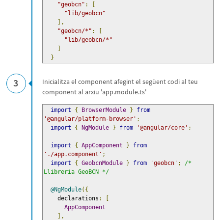
"geobcn"
:
[
"lib/geobcn"
],
"geobcn/*"
:
[
"lib/geobcn/*"
]
}
3
Inicialitza el component afegint el següent codi al teu
component al arxiu 'app.module.ts'
import
{
BrowserModule
}
from
'@angular/platform-browser'
;
import
{
NgModule
}
from
'@angular/core'
;
import
{
AppComponent
}
from
'./app.component'
;
import
{
GeobcnModule
}
from
'geobcn'
;
/* 
Llibreria GeoBCN */
@NgModule
({
    declarations
:
[
AppComponent
],