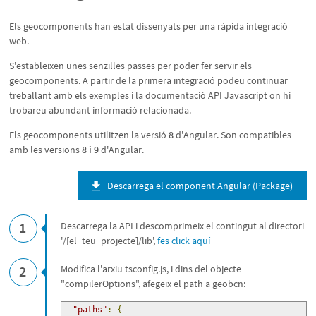
Els geocomponents han estat dissenyats per una ràpida integració
web.
S'estableixen unes senzilles passes per poder fer servir els
geocomponents. A partir de la primera integració podeu continuar
treballant amb els exemples i la documentació API Javascript on hi
trobareu abundant informació relacionada.
Els geocomponents utilitzen la versió
8
d'Angular. Son compatibles
amb les versions
8 i 9
d'Angular.
Descarrega el component Angular (Package)
1
Descarrega la API i descomprimeix el contingut al directori
'/[el_teu_projecte]/lib',
fes click aquí
2
Modifica l'arxiu tsconfig.js, i dins del objecte
"compilerOptions", afegeix el path a geobcn:
"paths"
:
{