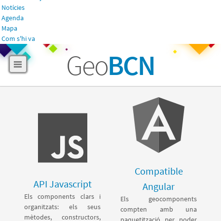
Notícies
Agenda
Mapa
Com s'hi va
Geo
BCN
Compatible
API Javascript
Angular
es
Els components clars i
Els geocomponents
e
s,
organitzats: els seus
compten amb una
B
di
mètodes, constructors,
paquetització per poder