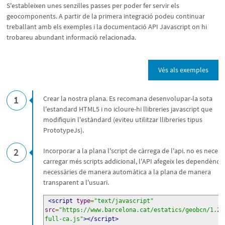
S'estableixen unes senzilles passes per poder fer servir els
geocomponents. A partir de la primera integració podeu continuar
treballant amb els exemples i la documentació API Javascript on hi
trobareu abundant informació relacionada.
Vés als exemples
1
Crear la nostra plana. Es recomana desenvolupar-la sota
l'estandard HTML5 i no icloure-hi llibreries javascript que
modifiquin l'estàndard (eviteu utilitzar llibreries tipus
PrototypeJs).
2
Incorporar a la plana l'script de càrrega de l'api. no es necess
carregar més scripts addicional, l'API afegeix les dependèncie
necessàries de manera automàtica a la plana de manera
transparent a l'usuari.
<script
type
=
"text/javascript"
src
=
"https://www.barcelona.cat/estatics/geobcn/1.2/
full-ca.js"
></script>