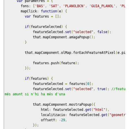
var
 parametres 
=
{
        fons
:
[
'BAS'
,
'SAT'
,
'PLANOLBCN'
,
'GUIA_PLANOL'
,
'PLA
        mapClick
:
function
(
e
)
{
var
 features 
=
[];
if
(
featureSelected
)
{
              featureSelected
.
set
(
"selected"
,
false
);
              that
.
mapComponent
.
amagaPopup
();
}
          that
.
mapComponent
.
olMap
.
forEachFeatureAtPixel
(
e
.
pix
              features
.
push
(
feature
);
});
if
(
features
)
{
              featureSelected 
=
 features
[
0
];
              featureSelected
.
set
(
"selected"
,
true
);
//featur
més amunt si n'hi ha més d'una
              that
.
mapComponent
.
mostraPopup
({
                  html
:
 featureSelected
.
get
(
"html"
),
                  localitzacio
:
 featureSelected
.
get
(
"geometry
                  offsetY
:
-
29
,
});