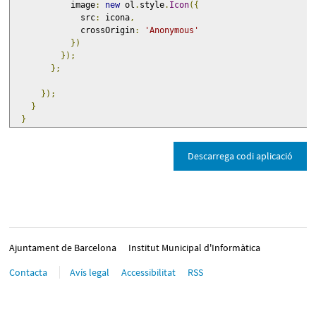
            image
:
new
 ol
.
style
.
Icon
({
              src
:
 icona
,
              crossOrigin
:
'Anonymous'
})
});
};
});
}
}
Descarrega codi aplicació
Ajuntament de Barcelona
Institut Municipal d'Informàtica
Contacta
Avís legal
Accessibilitat
RSS