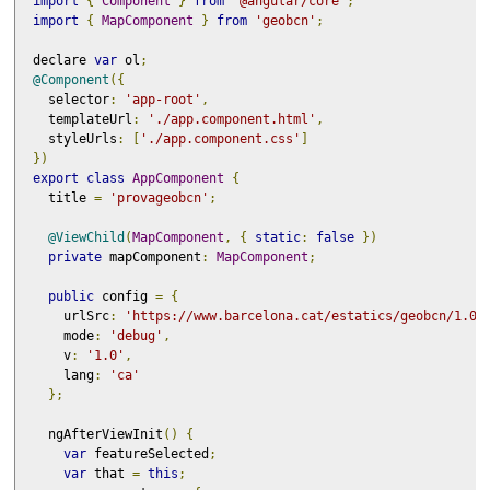
import
{
Component
}
from
'@angular/core'
;
import
{
MapComponent
}
from
'geobcn'
;
  declare 
var
 ol
;
@Component
({
    selector
:
'app-root'
,
    templateUrl
:
'./app.component.html'
,
    styleUrls
:
[
'./app.component.css'
]
})
export
class
AppComponent
{
    title 
=
'provageobcn'
;
@ViewChild
(
MapComponent
,
{
static
:
false
})
private
 mapComponent
:
MapComponent
;
public
 config 
=
{
      urlSrc
:
'https://www.barcelona.cat/estatics/geobcn/1.0/
      mode
:
'debug'
,
      v
:
'1.0'
,
      lang
:
'ca'
};
    ngAfterViewInit
()
{
var
 featureSelected
;
var
 that 
=
this
;