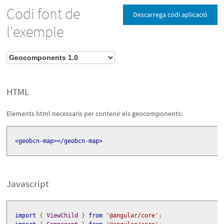
Codi font de
Descarrega codi aplicació
l'exemple
HTML
Elements html necessaris per contenir els geocomponents:
<geobcn-map></geobcn-map>
Javascript
import
{
ViewChild
}
from
'@angular/core'
;