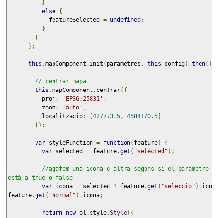
}
else
{
            featureSelected 
=
undefined
;
}
}
};
this
.
mapComponent
.
init
(
parametres
,
this
.
config
).
then
((
m
// centrar mapa
this
.
mapComponent
.
centrar
({
          proj
:
'EPSG:25831'
,
          zoom
:
'auto'
,
          localitzacio
:
[
427773.5
,
4584170.5
]
});
var
 styleFunction 
=
function
(
feature
)
{
var
 selected 
=
 feature
.
get
(
"selected"
);
//agafem una icona o altra segons si el paràmetre "s
està a true o false
var
 icona 
=
 selected 
?
 feature
.
get
(
"seleccio"
).
icon
feature
.
get
(
"normal"
).
icona
;
return
new
 ol
.
style
.
Style
({