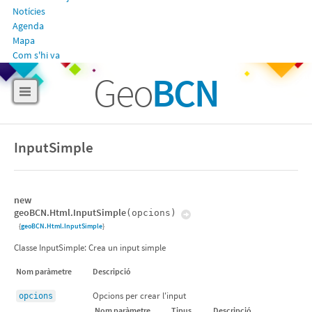
Notícies
Agenda
Mapa
Com s'hi va
Geo
BCN
InputSimple
new
geoBCN.Html.InputSimple
(opcions)
{
geoBCN.Html.InputSimple
}
Classe InputSimple: Crea un input simple
Nom paràmetre
Descripció
Opcions per crear l'input
opcions
Nom paràmetre
Tipus
Descripció