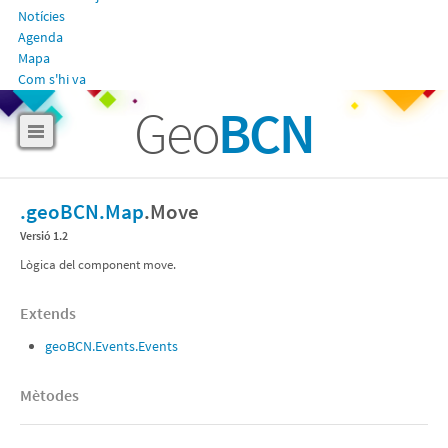
Notícies
Agenda
Mapa
Com s'hi va
Geo
BCN
.geoBCN
.Map
.
Move
Versió 1.2
Lògica del component move.
Extends
geoBCN.Events.Events
Mètodes