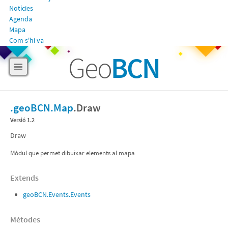
Notícies
Agenda
Mapa
Com s'hi va
Geo
BCN
.geoBCN
.Map
.
Draw
Versió 1.2
Draw
Mòdul que permet dibuixar elements al mapa
Extends
geoBCN.Events.Events
Mètodes