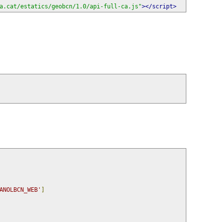
a.cat/estatics/geobcn/1.0/api-full-ca.js"
></script>
ANOLBCN_WEB'
]