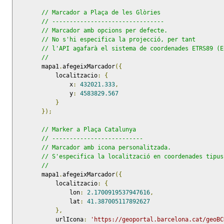
// Marcador a Plaça de les Glòries
// --------------------------------
// Marcador amb opcions per defecte.
// No s'hi especifica la projecció, per tant
// l'API agafarà el sistema de coordenades ETRS89 (E
//
        mapa1
.
afegeixMarcador
({
            localitzacio
:
{
                x
:
432021.333
,
                y
:
4583829.567
}
});
// Marker a Plaça Catalunya
// --------------------------
// Marcador amb icona personalitzada.
// S'especifica la localització en coordenades tipus
//
        mapa1
.
afegeixMarcador
({
            localitzacio
:
{
                lon
:
2.1700919537947616
,
                lat
:
41.387005117892627
},
            urlIcona
:
'https://geoportal.barcelona.cat/geoBC