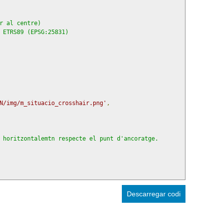
r al centre)
 ETRS89 (EPSG:25831)
N/img/m_situacio_crosshair.png'
,
 horitzontalemtn respecte el punt d'ancoratge.
Descarregar codi