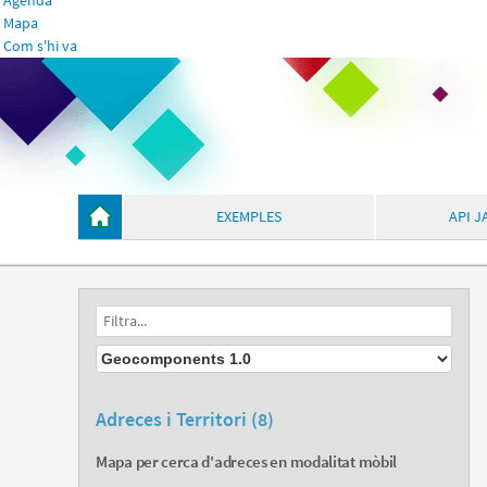
Agenda
Mapa
Com s'hi va
EXEMPLES
API J
Adreces i Territori (8)
Mapa per cerca d'adreces en modalitat mòbil