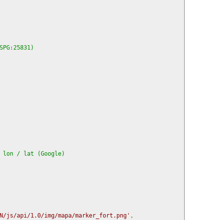
SPG:25831)
 lon / lat (Google)
N/js/api/1.0/img/mapa/marker_fort.png'
,