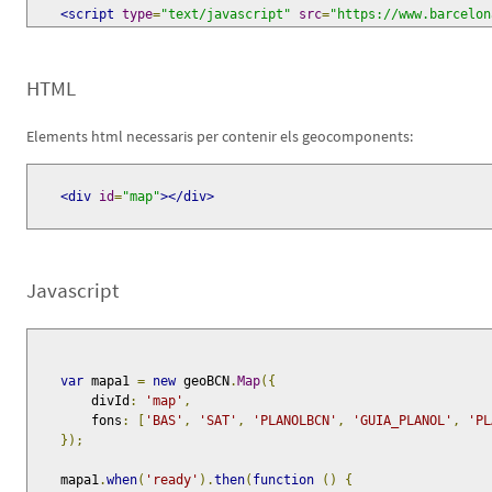
<script
type
=
"text/javascript"
src
=
"https://www.barcelon
HTML
Elements html necessaris per contenir els geocomponents:
<div
id
=
"map"
></div>
Javascript
var
 mapa1 
=
new
 geoBCN
.
Map
({
        divId
:
'map'
,
        fons
:
[
'BAS'
,
'SAT'
,
'PLANOLBCN'
,
'GUIA_PLANOL'
,
'PL
});
    mapa1
.
when
(
'ready'
).
then
(
function
()
{