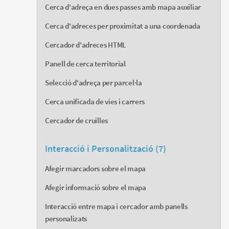
Cerca d'adreça en dues passes amb mapa auxiliar
Cerca d'adreces per proximitat a una coordenada
Cercador d'adreces HTML
Panell de cerca territorial
Selecció d'adreça per parcel·la
Cerca unificada de vies i carrers
Cercador de cruilles
Interacció i Personalització (7)
Afegir marcadors sobre el mapa
Afegir informació sobre el mapa
Interacció entre mapa i cercador amb panells
personalizats