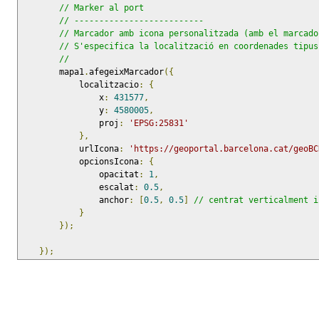
// Marker al port
// --------------------------
// Marcador amb icona personalitzada (amb el marcado
// S'especifica la localització en coordenades tipus
//
        mapa1
.
afegeixMarcador
({
            localitzacio
:
{
                x
:
431577
,
                y
:
4580005
,
                proj
:
'EPSG:25831'
},
            urlIcona
:
'https://geoportal.barcelona.cat/geoBC
            opcionsIcona
:
{
                opacitat
:
1
,
                escalat
:
0.5
,
                anchor
:
[
0.5
,
0.5
]
// centrat verticalment i
}
});
});