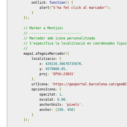
            onClick
:
function
()
{
                alert
(
"S'ha fet click al marcador"
);
}
});
// Marker a Montjuïc
// --------------------------
// Marcador amb icona personalitzada
// S'especifica la localització en coordenades tipus
//
        mapa1
.
afegeixMarcador
({
            localitzacio
:
{
                x
:
429216.36670735676
,
                y
:
4579800.85
,
                proj
:
'EPSG:23031'
},
            urlIcona
:
'https://geoportal.barcelona.cat/geoBC
            opcionsIcona
:
{
                opacitat
:
1
,
                escalat
:
0.08
,
                anchorUnits
:
'pixels'
,
                anchor
:
[
250
,
450
]
}
});