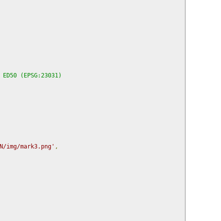
 ED50 (EPSG:23031)
N/img/mark3.png'
,