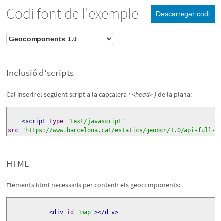
Codi font de l'exemple
Descarregar codi
Inclusió d'scripts
Cal inserir el següent script a la capçalera
( <head> )
de la plana:
<script
type
=
"text/javascript"
src
=
"https://www.barcelona.cat/estatics/geobcn/1.0/api-full-c
HTML
Elements html necessaris per contenir els geocomponents:
<div
id
=
"map"
></div>