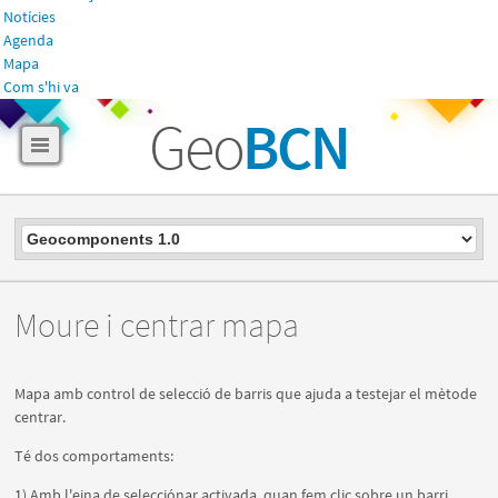
Notícies
Agenda
Mapa
Com s'hi va
Geo
BCN
Moure i centrar mapa
Mapa amb control de selecció de barris que ajuda a testejar el mètode
centrar.
Té dos comportaments:
1) Amb l'eina de selecciónar activada, quan fem clic sobre un barri,