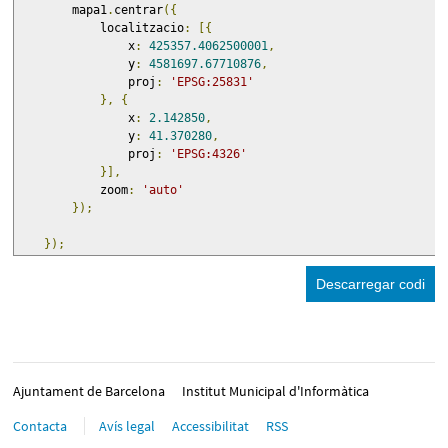
        mapa1
.
centrar
({
            localitzacio
:
[{
                x
:
425357.4062500001
,
                y
:
4581697.67710876
,
                proj
:
'EPSG:25831'
},
{
                x
:
2.142850
,
                y
:
41.370280
,
                proj
:
'EPSG:4326'
}],
            zoom
:
'auto'
});
});
Descarregar codi
Ajuntament de Barcelona
Institut Municipal d'Informàtica
Contacta
Avís legal
Accessibilitat
RSS