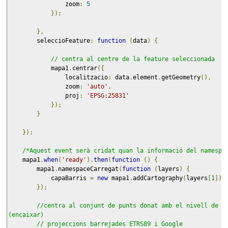
                zoom
:
5
});
},
        seleccioFeature
:
function
(
data
)
{
// centra al centre de la feature seleccionada
            mapa1
.
centrar
({
                localitzacio
:
 data
.
element
.
getGeometry
(),
                zoom
:
'auto'
,
                proj
:
'EPSG:25831'
});
}
});
/*Aquest event serà cridat quan la informació del namespa
    mapa1
.
when
(
'ready'
).
then
(
function
()
{
        mapa1
.
namespaceCarregat
(
function
(
layers
)
{
            capaBarris 
=
new
 mapa1
.
addCartography
(
layers
[
1
]);
});
//centra al conjunt de punts donat amb el nivell de zo
(encaixar)
// projeccions barrejades ETRS89 i Google