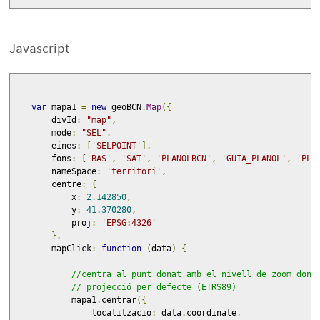
Javascript
var
 mapa1 
=
new
 geoBCN
.
Map
({
        divId
:
"map"
,
        mode
:
"SEL"
,
        eines
:
[
'SELPOINT'
],
        fons
:
[
'BAS'
,
'SAT'
,
'PLANOLBCN'
,
'GUIA_PLANOL'
,
'PLA
        nameSpace
:
'territori'
,
        centre
:
{
            x
:
2.142850
,
            y
:
41.370280
,
            proj
:
'EPSG:4326'
},
        mapClick
:
function
(
data
)
{
//centra al punt donat amb el nivell de zoom dona
// projecció per defecte (ETRS89)
            mapa1
.
centrar
({
                localitzacio
:
 data
.
coordinate
,