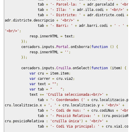
                tab 
+
'- Parcel·la: '
+
 adr
.
parcelaId 
+
'<br/
                tab 
+
'- Illa: '
+
 adr
.
illa
.
codi 
+
'<br/>'
+
                tab 
+
'- Districte: '
+
 adr
.
districte
.
codi 
+
adr
.
districte
.
descripcio 
+
'<br/>'
+
                tab 
+
'- Barri: '
+
 adr
.
barri
.
codi 
+
' - '
+
 
'<br/>'
;
            resp
.
innerHTML 
=
 text
;
});
        cercadors
.
inputs
.
Portal
.
onEsborra
(
function
()
{
            resp
.
innerHTML 
=
''
;
});
        cercadors
.
inputs
.
Cruilla
.
onSelect
(
function
(
item
)
{
var
 cru 
=
 item
.
item
;
var
 carrer 
=
 cru
.
via2
;
var
 text 
=
""
;
var
 tab 
=
"    "
;
            text 
+=
'Cruïlla seleccionada:<br/>'
+
                tab 
+
'- Coordenades ('
+
 cru
.
localitzacio
.
pr
cru
.
localitzacio
.
x 
+
', '
+
 cru
.
localitzacio
.
y 
+
'<br/>'
+
                tab 
+
'- Codi de nus: '
+
 cru
.
codiNus 
+
'<br/
                tab 
+
'- Posició Relativa: '
+
(
cru
.
posicioRe
cru
.
posicioRelativa 
:
'cruïlla única'
)
+
'<br/>'
+
                tab 
+
'- Codi Via principal: '
+
 cru
.
via1
.
cod