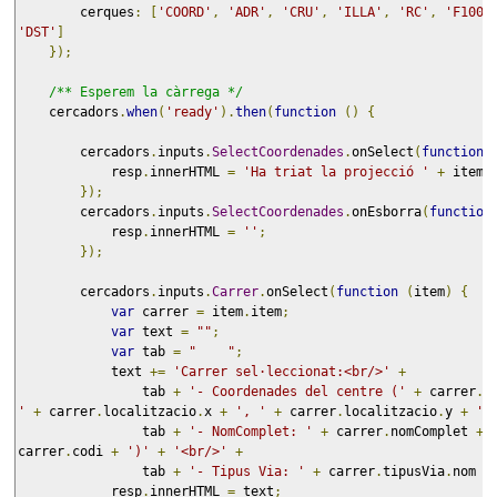
        cerques
:
[
'COORD'
,
'ADR'
,
'CRU'
,
'ILLA'
,
'RC'
,
'F1000
'DST'
]
});
/** Esperem la càrrega */
    cercadors
.
when
(
'ready'
).
then
(
function
()
{
        cercadors
.
inputs
.
SelectCoordenades
.
onSelect
(
function
            resp
.
innerHTML 
=
'Ha triat la projecció '
+
 item
.
});
        cercadors
.
inputs
.
SelectCoordenades
.
onEsborra
(
function
            resp
.
innerHTML 
=
''
;
});
        cercadors
.
inputs
.
Carrer
.
onSelect
(
function
(
item
)
{
var
 carrer 
=
 item
.
item
;
var
 text 
=
""
;
var
 tab 
=
"    "
;
            text 
+=
'Carrer sel·leccionat:<br/>'
+
                tab 
+
'- Coordenades del centre ('
+
 carrer
.
l
'
+
 carrer
.
localitzacio
.
x 
+
', '
+
 carrer
.
localitzacio
.
y 
+
'<
                tab 
+
'- NomComplet: '
+
 carrer
.
nomComplet 
+
carrer
.
codi 
+
')'
+
'<br/>'
+
                tab 
+
'- Tipus Via: '
+
 carrer
.
tipusVia
.
nom 
+
            resp
.
innerHTML 
=
 text
;