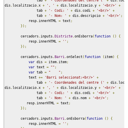
                tab 
+
'- Coordenades del centre ('
+
 dis
.
loca
dis
.
localitzacio
.
x 
+
', '
+
 dis
.
localitzacio
.
y 
+
'<br/>'
+
                tab 
+
'- Codi: '
+
 dis
.
codi 
+
'<br/>'
+
                tab 
+
'- Nom: '
+
 dis
.
descripcio 
+
'<br/>'
;
            resp
.
innerHTML 
=
 text
;
});
        cercadors
.
inputs
.
Districte
.
onEsborra
(
function
()
{
            resp
.
innerHTML 
=
''
;
});
        cercadors
.
inputs
.
Barri
.
onSelect
(
function
(
item
)
{
var
 dis 
=
 item
.
item
;
var
 text 
=
""
;
var
 tab 
=
"    "
;
            text 
+=
'Barri seleccionat:<br/>'
+
                tab 
+
'- Coordenades del centre ('
+
 dis
.
loca
dis
.
localitzacio
.
x 
+
', '
+
 dis
.
localitzacio
.
y 
+
'<br/>'
+
                tab 
+
'- Codi: '
+
 dis
.
codi 
+
'<br/>'
+
                tab 
+
'- Nom: '
+
 dis
.
nom 
+
'<br/>'
;
           resp
.
innerHTML 
=
 text
;
});
        cercadors
.
inputs
.
Barri
.
onEsborra
(
function
()
{
            resp
.
innerHTML 
=
''
;