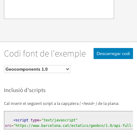
Codi font de l'exemple
Descarregar codi
Inclusió d'scripts
Cal inserir el següent script a la capçalera
( <head> )
de la plana:
<script
type
=
"text/javascript"
src
=
"https://www.barcelona.cat/estatics/geobcn/1.0/api-full-c