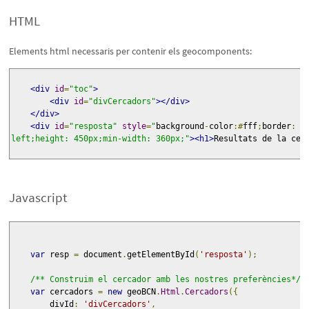
HTML
Elements html necessaris per contenir els geocomponents:
<div
id
=
"toc"
>
<div
id
=
"divCercadors"
></div>
</div>
<div
id
=
"resposta"
style
=
"
background
-
color
:#
fff
;
border
:
1
left;height: 450px;min-width: 360px;
"
><h1>
Resultats de la cer
Javascript
var
 resp 
=
 document
.
getElementById
(
'resposta'
);
/** Construim el cercador amb les nostres preferències*/
var
 cercadors 
=
new
 geoBCN
.
Html
.
Cercadors
({
        divId
:
'divCercadors'
,