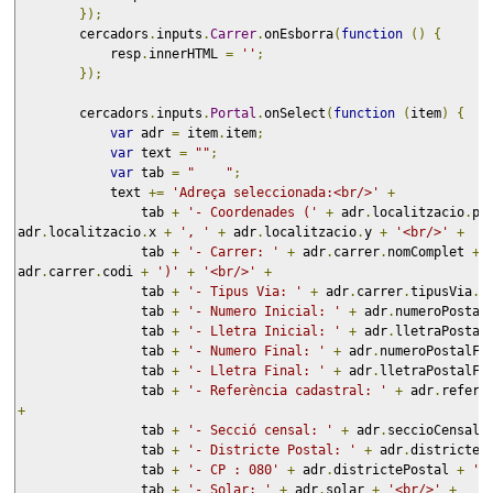
});
        cercadors
.
inputs
.
Carrer
.
onEsborra
(
function
()
{
            resp
.
innerHTML 
=
''
;
});
        cercadors
.
inputs
.
Portal
.
onSelect
(
function
(
item
)
{
var
 adr 
=
 item
.
item
;
var
 text 
=
""
;
var
 tab 
=
"    "
;
            text 
+=
'Adreça seleccionada:<br/>'
+
                tab 
+
'- Coordenades ('
+
 adr
.
localitzacio
.
pr
adr
.
localitzacio
.
x 
+
', '
+
 adr
.
localitzacio
.
y 
+
'<br/>'
+
                tab 
+
'- Carrer: '
+
 adr
.
carrer
.
nomComplet 
+
adr
.
carrer
.
codi 
+
')'
+
'<br/>'
+
                tab 
+
'- Tipus Via: '
+
 adr
.
carrer
.
tipusVia
.
n
                tab 
+
'- Numero Inicial: '
+
 adr
.
numeroPostal
                tab 
+
'- Lletra Inicial: '
+
 adr
.
lletraPostal
                tab 
+
'- Numero Final: '
+
 adr
.
numeroPostalFi
                tab 
+
'- Lletra Final: '
+
 adr
.
lletraPostalFi
                tab 
+
'- Referència cadastral: '
+
 adr
.
refere
+
                tab 
+
'- Secció censal: '
+
 adr
.
seccioCensal 
                tab 
+
'- Districte Postal: '
+
 adr
.
districteP
                tab 
+
'- CP : 080'
+
 adr
.
districtePostal 
+
' 
                tab 
+
'- Solar: '
+
 adr
.
solar 
+
'<br/>'
+