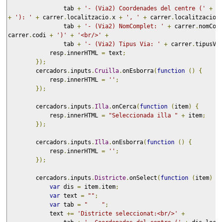
                tab 
+
'- (Via2) Coordenades del centre ('
+
 c
+
'): '
+
 carrer
.
localitzacio
.
x 
+
', '
+
 carrer
.
localitzacio
.
                tab 
+
'- (Via2) NomComplet: '
+
 carrer
.
nomCom
carrer
.
codi 
+
')'
+
'<br/>'
+
                tab 
+
'- (Via2) Tipus Via: '
+
 carrer
.
tipusVi
            resp
.
innerHTML 
=
 text
;
});
        cercadors
.
inputs
.
Cruilla
.
onEsborra
(
function
()
{
            resp
.
innerHTML 
=
''
;
});
        cercadors
.
inputs
.
Illa
.
onCerca
(
function
(
item
)
{
            resp
.
innerHTML 
=
"Seleccionada illa "
+
 item
;
});
        cercadors
.
inputs
.
Illa
.
onEsborra
(
function
()
{
            resp
.
innerHTML 
=
''
;
});
        cercadors
.
inputs
.
Districte
.
onSelect
(
function
(
item
)
{
var
 dis 
=
 item
.
item
;
var
 text 
=
""
;
var
 tab 
=
"    "
;
            text 
+=
'Districte seleccionat:<br/>'
+