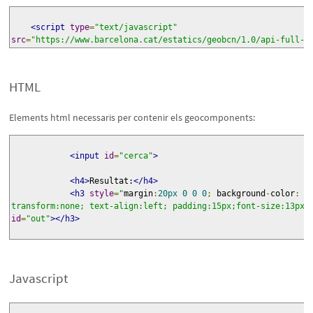
<script
type
=
"text/javascript"
src
=
"https://www.barcelona.cat/estatics/geobcn/1.0/api-full-c
HTML
Elements html necessaris per contenir els geocomponents:
<input
id
=
"cerca"
>
<h4>
Resultat:
</h4>
<h3
style
=
"
margin
:
20px
0
0
0
;
 background
-
color
:
#
transform:none; text-align:left; padding:15px;font-size:13px;
id
=
"out"
></h3>
Javascript