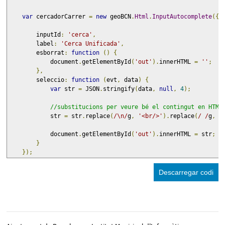
var
 cercadorCarrer 
=
new
 geoBCN
.
Html
.
InputAutocomplete
({
        inputId
:
'cerca'
,
        label
:
'Cerca Unificada'
,
        esborrat
:
function
()
{
            document
.
getElementById
(
'out'
).
innerHTML 
=
''
;
},
        seleccio
:
function
(
evt
,
 data
)
{
var
 str 
=
 JSON
.
stringify
(
data
,
null
,
4
);
//substitucions per veure bé el contingut en HTML
            str 
=
 str
.
replace
(
/\n/
g
,
'<br/>'
).
replace
(
/ /
g
,
'
            document
.
getElementById
(
'out'
).
innerHTML 
=
 str
;
}
});
Descarregar codi