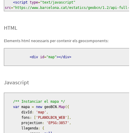
<script
type
=
"text/javascript"
src
=
"https://www.barcelona.cat/estatics/geobcn/1.2/api-full-c
HTML
Elements html necessaris per contenir els geocomponents:
<div
id
=
"map"
></div>
Javascript
/** Instanciar el mapa */
var
 mapa 
=
new
 geoBCN
.
Map
({
        divId
:
'map'
,
        fons
:
[
'PLANOLBCN_WEB'
],
        projection
:
'EPSG:3857'
,
        llegenda
:
{