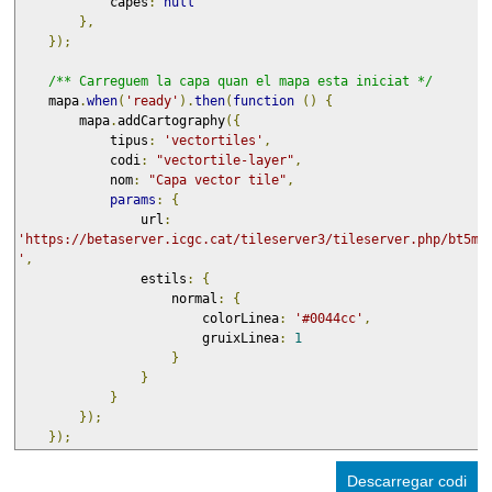
            capes
:
null
},
});
/** Carreguem la capa quan el mapa esta iniciat */
    mapa
.
when
(
'ready'
).
then
(
function
()
{
        mapa
.
addCartography
({
            tipus
:
'vectortiles'
,
            codi
:
"vectortile-layer"
,
            nom
:
"Capa vector tile"
,
params
:
{
                url
:
'https://betaserver.icgc.cat/tileserver3/tileserver.php/bt5m_
'
,
                estils
:
{
                    normal
:
{
                        colorLinea
:
'#0044cc'
,
                        gruixLinea
:
1
}
}
}
});
});
Descarregar codi