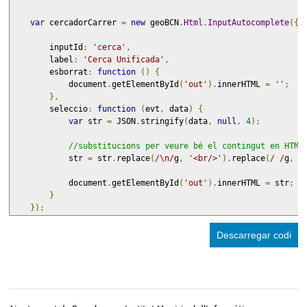
var
 cercadorCarrer 
=
new
 geoBCN
.
Html
.
InputAutocomplete
({
        inputId
:
'cerca'
,
        label
:
'Cerca Unificada'
,
        esborrat
:
function
()
{
            document
.
getElementById
(
'out'
).
innerHTML 
=
''
;
},
        seleccio
:
function
(
evt
,
 data
)
{
var
 str 
=
 JSON
.
stringify
(
data
,
null
,
4
);
//substitucions per veure bé el contingut en HTML
            str 
=
 str
.
replace
(
/\n/
g
,
'<br/>'
).
replace
(
/ /
g
,
'
            document
.
getElementById
(
'out'
).
innerHTML 
=
 str
;
}
});
Descarregar codi