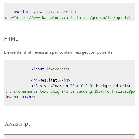
<script
type
=
"text/javascript"
src
=
"https://www.barcelona.cat/estatics/geobcn/1.2/api-full-c
HTML
Elements html necessaris per contenir els geocomponents:
<input
id
=
"cerca"
>
<h4>
Resultat:
</h4>
<h3
style
=
"
margin
:
20px
0
0
0
;
 background
-
color
:
#
transform:none; text-align:left; padding:15px;font-size:13px;
id
=
"out"
></h3>
Javascript