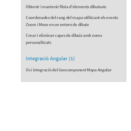
Obtenir i mantenir llista d'elements dibuixats
Coordenades del rang del mapa utilitzant els events
Zoom i Move en un entorn de dibuix
Crear i eliminar capes de dibuix amb noms
personalitzats
Integració Angular (1)
Ús i integració del Geocomponent Mapa Angular