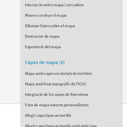
Interacció entre mapa i cercadors
Moure i centrar el mapa
Dibuixar línies sobre el mapa
Destructor de mapa
Exportació del mapa
Capes de mapa (9)
Mapa amb capes vectorials de territori
Mapa amb fons topogràfic de l'ICGC
Integració de les capes de Barcelona
Fons de mapa externs personalitzats
Afegir capa tipus vectortile
Afegir capa tipus vectortile amb style json