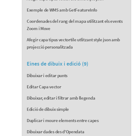
Exemple de WMS amb GetFeatureInfo
Coordenades del rang del mapa utilitzant els events
Zoom i Move
Afegir capa tipus vectortile utlitzant style json amb
projecció personalitzada
Eines de dibuix i edició (9)
Dibuixar i editar punts
Editar Capa vector
Dibuixar, editar i filtrar amb llegenda
Edició de dibuix simple
Duplicar i moure elements entre capes
Dibuixar dades des d'Opendata