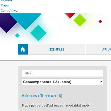
Agenda
Mapa
Com s'hi va
EXEMPLES
API J
Adreces i Territori (8)
Mapa per cerca d'adreces en modalitat mòbil