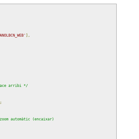
ANOLBCN_WEB'
],
ace arribi */
;
zoom automàtic (encaixar)