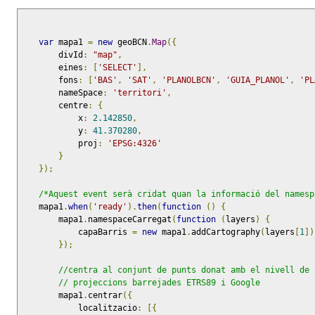
var
 mapa1 
=
new
 geoBCN
.
Map
({
        divId
:
"map"
,
        eines
:
[
'SELECT'
],
        fons
:
[
'BAS'
,
'SAT'
,
'PLANOLBCN'
,
'GUIA_PLANOL'
,
'PL
        nameSpace
:
'territori'
,
        centre
:
{
            x
:
2.142850
,
            y
:
41.370280
,
            proj
:
'EPSG:4326'
}
});
/*Aquest event serà cridat quan la informació del namesp
    mapa1
.
when
(
'ready'
).
then
(
function
()
{
        mapa1
.
namespaceCarregat
(
function
(
layers
)
{
            capaBarris 
=
new
 mapa1
.
addCartography
(
layers
[
1
])
});
//centra al conjunt de punts donat amb el nivell de 
// projeccions barrejades ETRS89 i Google
        mapa1
.
centrar
({
            localitzacio
:
[{