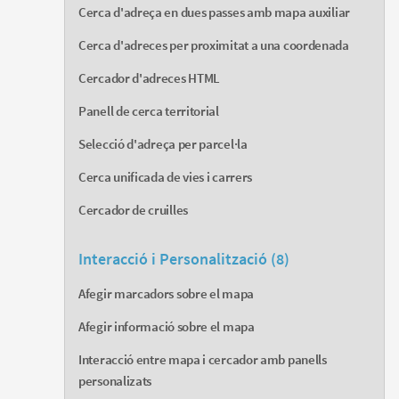
Cerca d'adreça en dues passes amb mapa auxiliar
Cerca d'adreces per proximitat a una coordenada
Cercador d'adreces HTML
Panell de cerca territorial
Selecció d'adreça per parcel·la
Cerca unificada de vies i carrers
Cercador de cruilles
Interacció i Personalització (8)
Afegir marcadors sobre el mapa
Afegir informació sobre el mapa
Interacció entre mapa i cercador amb panells
personalizats