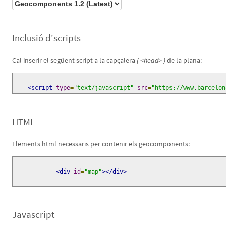
Inclusió d'scripts
Cal inserir el següent script a la capçalera
( <head> )
de la plana:
<script
type
=
"text/javascript"
src
=
"https://www.barcelon
HTML
Elements html necessaris per contenir els geocomponents:
<div
id
=
"map"
></div>
Javascript