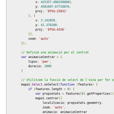
                x
:
425357.4062500001
,
                y
:
4581697.67710876
,
                proj
:
'EPSG:25831'
},
{
                x
:
2.142850
,
                y
:
41.370280
,
                proj
:
'EPSG:4326'
}],
            zoom
:
'auto'
});
// Definim una animació per el centrat
var
 animacioCentrar 
=
{
            tipus
:
'pan'
,
            duracio
:
1000
}
// Utilitzem la funció de select de l'eina per fer e
        mapa1
.
Select
.
onSelect
(
function
(
features
)
{
if
(
features
.
length 
>
0
)
{
var
 propietats 
=
 features
[
0
].
getProperties
()
                mapa1
.
centrar
({
                    localitzacio
:
 propietats
.
geometry
,
                    zoom
:
'auto'
,
                    animacio
:
 animacioCentrar
