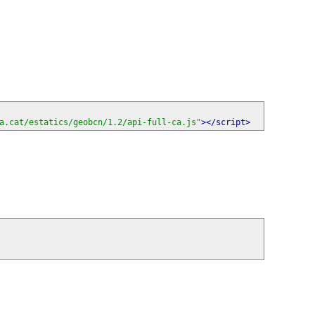
a.cat/estatics/geobcn/1.2/api-full-ca.js"
></script>