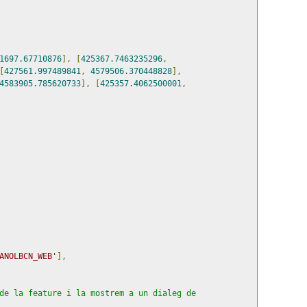
1697.67710876
],
[
425367.7463235296
,
[
427561.997489841
,
4579506.370448828
],
4583905.785620733
],
[
425357.4062500001
,
ANOLBCN_WEB'
],
de la feature i la mostrem a un dialeg de 