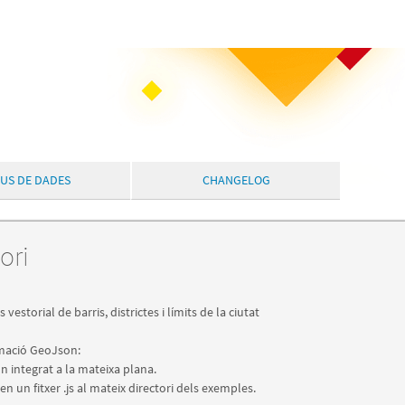
PUS DE DADES
CHANGELOG
ori
torial de barris, districtes i límits de la ciutat
rmació GeoJson:
n integrat a la mateixa plana.
n un fitxer .js al mateix directori dels exemples.