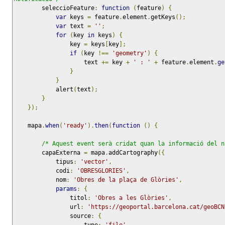
        seleccioFeature
:
function
(
feature
)
{
var
 keys 
=
 feature
.
element
.
getKeys
();
var
 text 
=
''
;
for
(
key 
in
 keys
)
{
                key 
=
 keys
[
key
];
if
(
key 
!==
'geometry'
)
{
                    text 
+=
 key 
+
' : '
+
 feature
.
element
.
ge
}
}
            alert
(
text
);
}
});
    mapa
.
when
(
'ready'
).
then
(
function
()
{
/* Aquest event serà cridat quan la informació del n
        capaExterna 
=
 mapa
.
addCartography
({
            tipus
:
'vector'
,
            codi
:
'OBRESGLORIES'
,
            nom
:
'Obres de la plaça de Glòries'
,
params
:
{
                titol
:
'Obres a les Glòries'
,
                url
:
'https://geoportal.barcelona.cat/geoBCN
                source
:
{