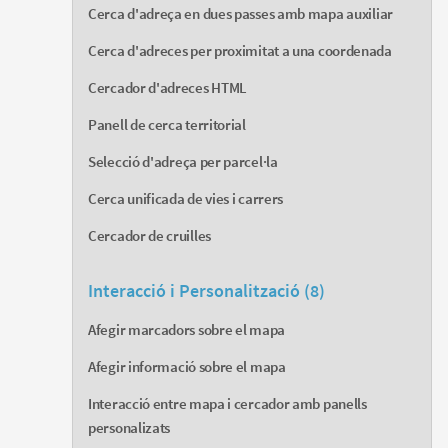
Cerca d'adreça en dues passes amb mapa auxiliar
Cerca d'adreces per proximitat a una coordenada
Cercador d'adreces HTML
Panell de cerca territorial
Selecció d'adreça per parcel·la
Cerca unificada de vies i carrers
Cercador de cruilles
Interacció i Personalització (8)
Afegir marcadors sobre el mapa
Afegir informació sobre el mapa
Interacció entre mapa i cercador amb panells
personalizats