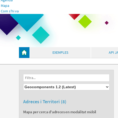
Agenda
Mapa
Com s'hi va
EXEMPLES
API J
Adreces i Territori (8)
Mapa per cerca d'adreces en modalitat mòbil