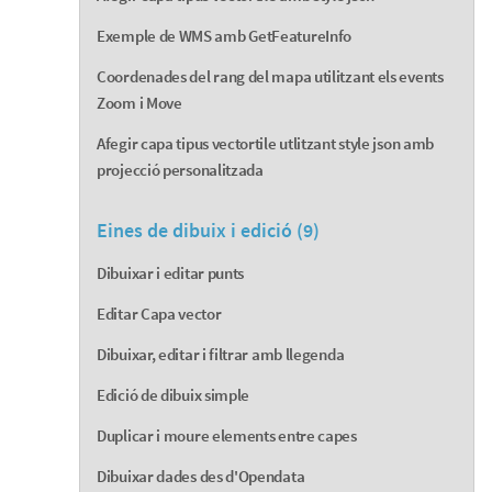
Exemple de WMS amb GetFeatureInfo
Coordenades del rang del mapa utilitzant els events
Zoom i Move
Afegir capa tipus vectortile utlitzant style json amb
projecció personalitzada
Eines de dibuix i edició (9)
Dibuixar i editar punts
Editar Capa vector
Dibuixar, editar i filtrar amb llegenda
Edició de dibuix simple
Duplicar i moure elements entre capes
Dibuixar dades des d'Opendata