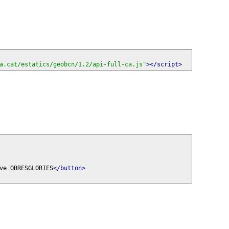
a.cat/estatics/geobcn/1.2/api-full-ca.js"
></script>
ve OBRESGLORIES
</button>