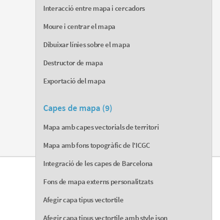
Interacció entre mapa i cercadors
Moure i centrar el mapa
Dibuixar línies sobre el mapa
Destructor de mapa
Exportació del mapa
Capes de mapa (9)
Mapa amb capes vectorials de territori
Mapa amb fons topogràfic de l'ICGC
Integració de les capes de Barcelona
Fons de mapa externs personalitzats
Afegir capa tipus vectortile
Afegir capa tipus vectortile amb style json