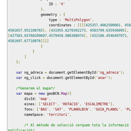
                    ID 
:
'V'
},
                geometry 
:
{
                    type 
:
'MultiPolygon'
,
                    coordinates 
:
[[[[
425357.4062500001
,
458
4581657.052108765
],
[
431955.6270392273
,
4583799.635936095
],
[
427583.03768209607
,
4579458.086308974
],
[
432106.4546497071
,
4581697.67710876
]]]]
}
}
]
};
var
 ng_adreca 
=
 document
.
getElementById
(
'ng_adreca'
);
var
 ng_click 
=
 document
.
getElementById
(
'anar'
);
/*Generem el mapa*/
var
 mapa 
=
new
 geoBCN
.
Map
({
        divId
:
'map'
,
        eines
:
[
'SELECT'
,
'ROTACIO'
,
'ESCALIMETRE'
],
        fons
:
[
'BAS'
,
'SAT'
,
'PLANOLBCN'
,
'GUIA_PLANOL'
,
'PL
        nameSpace
:
'territori'
,
/* Al mètode de selecció cerquem tota la informació 
notificació*/