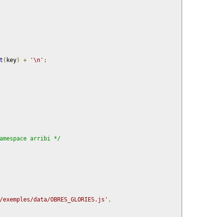
t
(
key
)
+
'\n'
;
amespace arribi */
/exemples/data/OBRES_GLORIES.js'
,