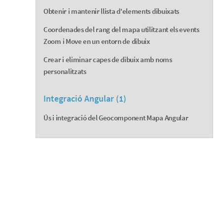
Obtenir i mantenir llista d'elements dibuixats
Coordenades del rang del mapa utilitzant els events
Zoom i Move en un entorn de dibuix
Crear i eliminar capes de dibuix amb noms
personalitzats
Integració Angular (1)
Ús i integració del Geocomponent Mapa Angular