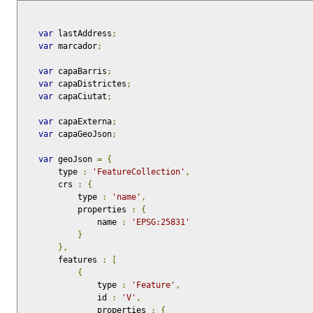
var
 lastAddress
;
var
 marcador
;
var
 capaBarris
;
var
 capaDistrictes
;
var
 capaCiutat
;
var
 capaExterna
;
var
 capaGeoJson
;
var
 geoJson 
=
{
        type 
:
'FeatureCollection'
,
        crs 
:
{
            type 
:
'name'
,
            properties 
:
{
                name 
:
'EPSG:25831'
}
},
        features 
:
[
{
                type 
:
'Feature'
,
                id 
:
'V'
,
                properties 
:
{