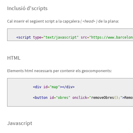
Inclusió d'scripts
Cal inserir el següent script a la capçalera
( <head> )
de la plana:
<script
type
=
"text/javascript"
src
=
"https://www.barcelon
HTML
Elements html necessaris per contenir els geocomponents:
<div
id
=
"map"
></div>
<button
id
=
"obres"
onclick
=
"
removeObres
();
"
>
Remo
Javascript