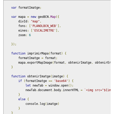
var
 formatImatge
;
var
 mapa 
=
new
 geoBCN
.
Map
({
        divId
:
"map"
,
        fons
:
[
'PLANOLBCN_WEB'
],
        eines
:
[
'ESCALIMETRE'
],
        zoom
:
6
});
function
 imprimirMapa
(
format
)
{
        formatImatge 
=
 format
;
        mapa
.
exportMapImage
(
format
,
 obtenirImatge
,
 obtenirErr
}
function
 obtenirImatge
(
imatge
)
{
if
(
formatImatge 
==
'base64'
)
{
let
 newTab 
=
 window
.
open
();
            newTab
.
document
.
body
.
innerHTML 
=
`<img src="${ima
}
else
{
            console
.
log
(
imatge
)
}
}