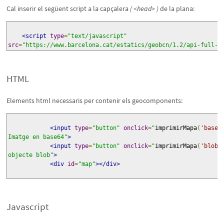
Cal inserir el següent script a la capçalera
( <head> )
de la plana:
<script
type
=
"text/javascript"
src
=
"https://www.barcelona.cat/estatics/geobcn/1.2/api-full-c
HTML
Elements html necessaris per contenir els geocomponents:
<input
type
=
"button"
onclick
=
"
imprimirMapa
(
'base6
Imatge en base64"
>
<input
type
=
"button"
onclick
=
"
imprimirMapa
(
'blob'
objecte blob"
>
<div
id
=
"map"
></div>
Javascript