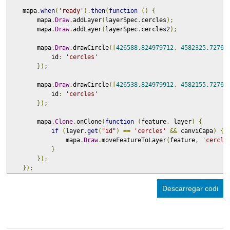
    mapa
.
when
(
'ready'
).
then
(
function
()
{
        mapa
.
Draw
.
addLayer
(
layerSpec
.
cercles
);
        mapa
.
Draw
.
addLayer
(
layerSpec
.
cercles2
);
        mapa
.
Draw
.
drawCircle
([
426588.824979712
,
4582325.72763
            id
:
'cercles'
});
        mapa
.
Draw
.
drawCircle
([
426538.824979912
,
4582155.72763
            id
:
'cercles'
});
        mapa
.
Clone
.
onClone
(
function
(
feature
,
 layer
)
{
if
(
layer
.
get
(
"id"
)
==
'cercles'
&&
 canviCapa
)
{
                mapa
.
Draw
.
moveFeatureToLayer
(
feature
,
'cercle
}
});
});
Descarregar codi