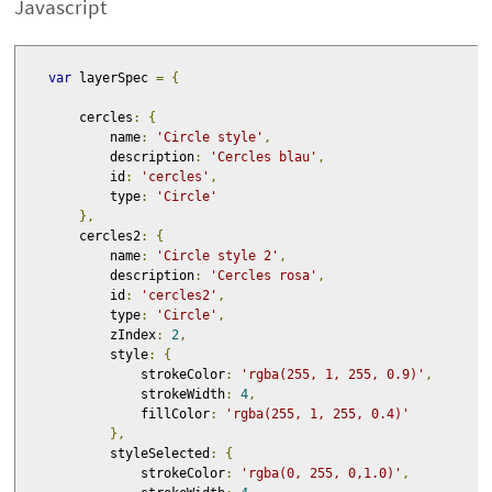
Javascript
var
 layerSpec 
=
{
        cercles
:
{
            name
:
'Circle style'
,
            description
:
'Cercles blau'
,
            id
:
'cercles'
,
            type
:
'Circle'
},
        cercles2
:
{
            name
:
'Circle style 2'
,
            description
:
'Cercles rosa'
,
            id
:
'cercles2'
,
            type
:
'Circle'
,
            zIndex
:
2
,
            style
:
{
                strokeColor
:
'rgba(255, 1, 255, 0.9)'
,
                strokeWidth
:
4
,
                fillColor
:
'rgba(255, 1, 255, 0.4)'
},
            styleSelected
:
{
                strokeColor
:
'rgba(0, 255, 0,1.0)'
,