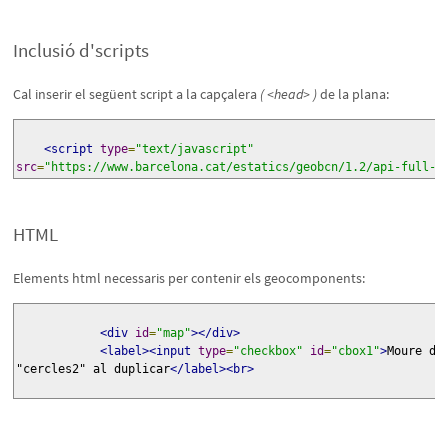
Inclusió d'scripts
Cal inserir el següent script a la capçalera
( <head> )
de la plana:
<script
type
=
"text/javascript"
src
=
"https://www.barcelona.cat/estatics/geobcn/1.2/api-full-c
HTML
Elements html necessaris per contenir els geocomponents:
<div
id
=
"map"
></div>
<label><input
type
=
"checkbox"
id
=
"cbox1"
>
Moure de
"cercles2" al duplicar
</label><br>