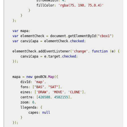
                strokeWidth
:
4
,
                fillColor
:
'rgba(75, 190, 75,0.4)'
}
}
};
var
 mapa
;
var
 elementCheck 
=
 document
.
getElementById
(
"cbox1"
)
var
 canviCapa 
=
 elementCheck
.
checked
;
    elementCheck
.
addEventListener
(
'change'
,
function
(
e
)
{
        canviCapa 
=
 e
.
target
.
checked
;
});
    mapa 
=
new
 geoBCN
.
Map
({
        divId
:
'map'
,
        fons
:
[
"BAS"
,
"SAT"
],
        eines
:
[
'DRAW'
,
'MOVE'
,
'CLONE'
],
        centre
:
[
426588
,
4582155
],
        zoom
:
6
,
        llegenda
:
{
            capes
:
null
}
});