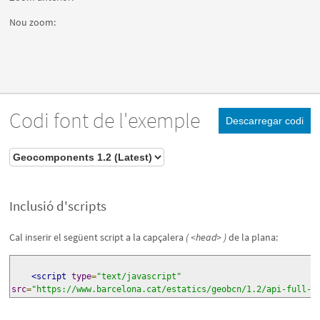
Nou zoom:
Codi font de l'exemple
Descarregar codi
Inclusió d'scripts
Cal inserir el següent script a la capçalera
( <head> )
de la plana:
<script
type
=
"text/javascript"
src
=
"https://www.barcelona.cat/estatics/geobcn/1.2/api-full-c