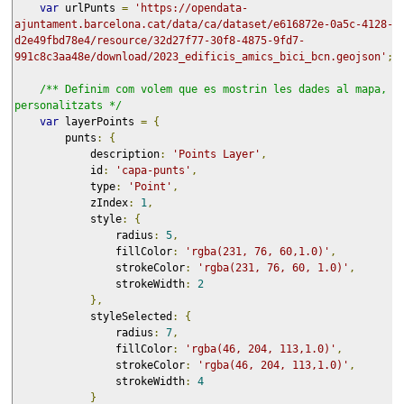
var
 urlPunts 
=
'https://opendata-
ajuntament.barcelona.cat/data/ca/dataset/e616872e-0a5c-4128-b
d2e49fbd78e4/resource/32d27f77-30f8-4875-9fd7-
991c8c3aa48e/download/2023_edificis_amics_bici_bcn.geojson'
;
/** Definim com volem que es mostrin les dades al mapa, do
personalitzats */
var
 layerPoints 
=
{
        punts
:
{
            description
:
'Points Layer'
,
            id
:
'capa-punts'
,
            type
:
'Point'
,
            zIndex
:
1
,
            style
:
{
                radius
:
5
,
                fillColor
:
'rgba(231, 76, 60,1.0)'
,
                strokeColor
:
'rgba(231, 76, 60, 1.0)'
,
                strokeWidth
:
2
},
            styleSelected
:
{
                radius
:
7
,
                fillColor
:
'rgba(46, 204, 113,1.0)'
,
                strokeColor
:
'rgba(46, 204, 113,1.0)'
,
                strokeWidth
:
4
}