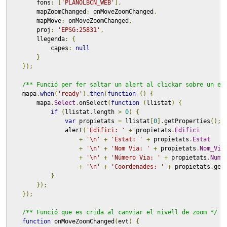
        fons
:
[
'PLANOLBCN_WEB'
],
        mapZoomChanged
:
 onMoveZoomChanged
,
        mapMove
:
 onMoveZoomChanged
,
        proj
:
'EPSG:25831'
,
        llegenda
:
{
            capes
:
null
}
});
/** Funció per fer saltar un alert al clickar sobre un el
    mapa
.
when
(
'ready'
).
then
(
function
()
{
        mapa
.
Select
.
onSelect
(
function
(
llistat
)
{
if
(
llistat
.
length 
>
0
)
{
var
 propietats 
=
 llistat
[
0
].
getProperties
();
                alert
(
'Edifici: '
+
 propietats
.
Edifici
+
'\n'
+
'Estat: '
+
 propietats
.
Estat
+
'\n'
+
'Nom Via: '
+
 propietats
.
Nom_Via
+
'\n'
+
'Número Via: '
+
 propietats
.
Nume
+
'\n'
+
'Coordenades: '
+
 propietats
.
geo
}
});
});
/** Funció que es crida al canviar el nivell de zoom */
function
 onMoveZoomChanged
(
evt
)
{