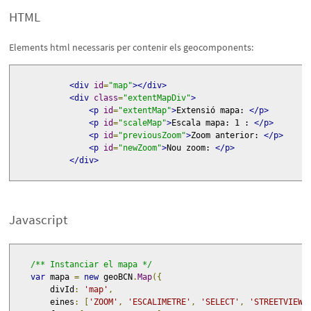
HTML
Elements html necessaris per contenir els geocomponents:
<div
id
=
"map"
></div>
<div
class
=
"extentMapDiv"
>
<p
id
=
"extentMap"
>
Extensió mapa: 
</p>
<p
id
=
"scaleMap"
>
Escala mapa: 1 : 
</p>
<p
id
=
"previousZoom"
>
Zoom anterior: 
</p>
<p
id
=
"newZoom"
>
Nou zoom: 
</p>
</div>
Javascript
/** Instanciar el mapa */
var
 mapa 
=
new
 geoBCN
.
Map
({
        divId
:
'map'
,
        eines
:
[
'ZOOM'
,
'ESCALIMETRE'
,
'SELECT'
,
'STREETVIEW'