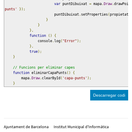
var
 puntDibuixat 
=
 mapa
.
Draw
.
drawPoin
punts'
});
                        puntDibuixat
.
setProperties
(
propietats
}
}
},
function
()
{
                console
.
log
(
"Error"
);
},
true
);
}
// Funcions per eliminar capes
function
 eliminarCapaPunts
()
{
        mapa
.
Draw
.
clearById
(
'capa-punts'
);
}
Descarregar codi
Ajuntament de Barcelona
Institut Municipal d'Informàtica