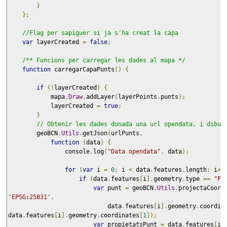
}
};
//Flag per sapiguer si ja s'ha creat la capa
var
 layerCreated 
=
false
;
/** Funcions per carregar les dades al mapa */
function
 carregarCapaPunts
()
{
if
(!
layerCreated
)
{
            mapa
.
Draw
.
addLayer
(
layerPoints
.
punts
);
            layerCreated 
=
true
;
}
// Obtenir les dades donada una url opendata, i dibui
        geoBCN
.
Utils
.
getJson
(
urlPunts
,
function
(
data
)
{
                console
.
log
(
"Data opendata"
,
 data
);
for
(
var
 i 
=
0
;
 i 
<
 data
.
features
.
length
;
 i
++
if
(
data
.
features
[
i
].
geometry
.
type 
==
"Po
var
 punt 
=
 geoBCN
.
Utils
.
projectaCoord
'EPSG:25831'
,
                            data
.
features
[
i
].
geometry
.
coordin
data
.
features
[
i
].
geometry
.
coordinates
[
1
]);
var
 propietatsPunt 
=
 data
.
features
[
i
]