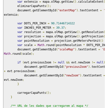
var
 extensio 
=
 mapa
.
olMap
.
getView
().
calculateExtent
()
        eliminarCapaPunts
();
        document
.
getElementById
(
"extentMap"
).
textContent 
=
'E
extensio
;
var
 DOTS_PER_INCH 
=
90.71446714322
var
 INCHES_PER_METER 
=
39.37
;
var
 resolution 
=
 mapa
.
olMap
.
getView
().
getResolution
()
var
 projection 
=
 mapa
.
olMap
.
getView
().
getProjection
()
var
 pointResolution 
=
 projection
.
getMetersPerUnit
()
*
var
 scale 
=
Math
.
round
(
pointResolution 
*
 DOTS_PER_INC
        document
.
getElementById
(
"scaleMap"
).
textContent 
=
'Es
Math
.
round
(
scale
);
if
(
evt
.
previousZoom 
!=
null
&&
 evt
.
newZoom 
!=
null
)
            document
.
getElementById
(
"previousZoom"
).
textConte
+
 evt
.
previousZoom
;
            document
.
getElementById
(
"newZoom"
).
textContent 
=
evt
.
newZoom
;
}
        carregarCapaPunts
();
}
/** URL de les dades que carregarem al mapa */