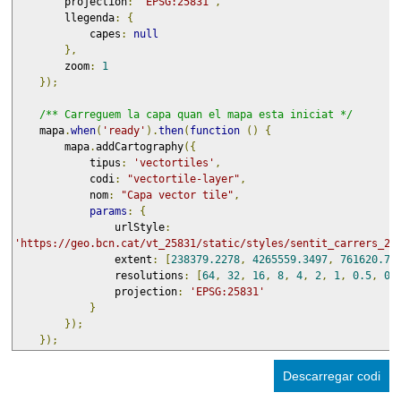
        projection
:
'EPSG:25831'
,
        llegenda
:
{
            capes
:
null
},
        zoom
:
1
});
/** Carreguem la capa quan el mapa esta iniciat */
    mapa
.
when
(
'ready'
).
then
(
function
()
{
        mapa
.
addCartography
({
            tipus
:
'vectortiles'
,
            codi
:
"vectortile-layer"
,
            nom
:
"Capa vector tile"
,
params
:
{
                urlStyle
:
'https://geo.bcn.cat/vt_25831/static/styles/sentit_carrers_25
                extent
:
[
238379.2278
,
4265559.3497
,
761620.77
                resolutions
:
[
64
,
32
,
16
,
8
,
4
,
2
,
1
,
0.5
,
0.
                projection
:
'EPSG:25831'
}
});
});
Descarregar codi