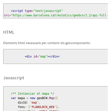
<script
type
=
"text/javascript"
src
=
"https://www.barcelona.cat/estatics/geobcn/1.2/api-full-c
HTML
Elements html necessaris per contenir els geocomponents:
<div
id
=
"map"
></div>
Javascript
/** Instanciar el mapa */
var
 mapa 
=
new
 geoBCN
.
Map
({
        divId
:
'map'
,
        fons
:
[
'PLANOLBCN_WEB'
],