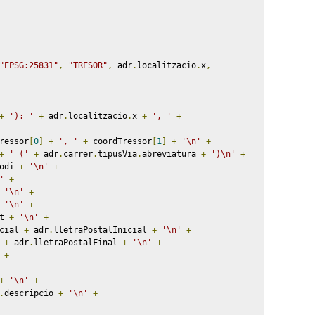
"EPSG:25831"
,
"TRESOR"
,
 adr
.
localitzacio
.
x
,
+
'): '
+
 adr
.
localitzacio
.
x 
+
', '
+
ressor
[
0
]
+
', '
+
 coordTressor
[
1
]
+
'\n'
+
+
' ('
+
 adr
.
carrer
.
tipusVia
.
abreviatura 
+
')\n'
+
odi 
+
'\n'
+
'
+
'\n'
+
'\n'
+
t 
+
'\n'
+
cial 
+
 adr
.
lletraPostalInicial 
+
'\n'
+
 
+
 adr
.
lletraPostalFinal 
+
'\n'
+
+
+
'\n'
+
.
descripcio 
+
'\n'
+