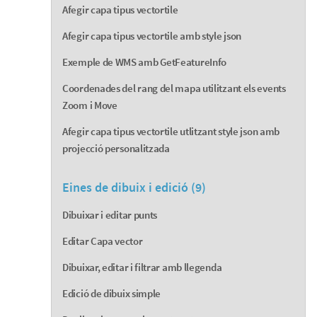
Afegir capa tipus vectortile
Afegir capa tipus vectortile amb style json
Exemple de WMS amb GetFeatureInfo
Coordenades del rang del mapa utilitzant els events
Zoom i Move
Afegir capa tipus vectortile utlitzant style json amb
projecció personalitzada
Eines de dibuix i edició (9)
Dibuixar i editar punts
Editar Capa vector
Dibuixar, editar i filtrar amb llegenda
Edició de dibuix simple