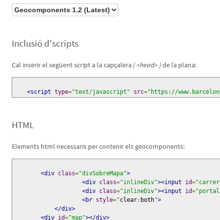
Inclusió d'scripts
Cal inserir el següent script a la capçalera
( <head> )
de la plana:
<script
type
=
"text/javascript"
src
=
"https://www.barcelon
HTML
Elements html necessaris per contenir els geocomponents:
<div
class
=
"divSobreMapa"
>
<div
class
=
"inlineDiv"
><input
id
=
"carrer
<div
class
=
"inlineDiv"
><input
id
=
"portal
<br
style
=
"
clear
:
both
"
>
</div>
<div
id
=
"map"
></div>