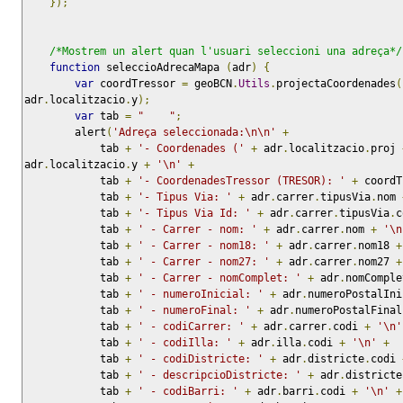
});
/*Mostrem un alert quan l'usuari seleccioni una adreça*/
function
 seleccioAdrecaMapa 
(
adr
)
{
var
 coordTressor 
=
 geoBCN
.
Utils
.
projectaCoordenades
(
adr
.
localitzacio
.
y
);
var
 tab 
=
"    "
;
        alert
(
'Adreça seleccionada:\n\n'
+
            tab 
+
'- Coordenades ('
+
 adr
.
localitzacio
.
proj 
adr
.
localitzacio
.
y 
+
'\n'
+
            tab 
+
'- CoordenadesTressor (TRESOR): '
+
 coordT
            tab 
+
'- Tipus Via: '
+
 adr
.
carrer
.
tipusVia
.
nom 
            tab 
+
'- Tipus Via Id: '
+
 adr
.
carrer
.
tipusVia
.
c
            tab 
+
' - Carrer - nom: '
+
 adr
.
carrer
.
nom 
+
'\n
            tab 
+
' - Carrer - nom18: '
+
 adr
.
carrer
.
nom18 
+
            tab 
+
' - Carrer - nom27: '
+
 adr
.
carrer
.
nom27 
+
            tab 
+
' - Carrer - nomComplet: '
+
 adr
.
nomComple
            tab 
+
' - numeroInicial: '
+
 adr
.
numeroPostalIni
            tab 
+
' - numeroFinal: '
+
 adr
.
numeroPostalFinal
            tab 
+
' - codiCarrer: '
+
 adr
.
carrer
.
codi 
+
'\n'
            tab 
+
' - codiIlla: '
+
 adr
.
illa
.
codi 
+
'\n'
+
            tab 
+
' - codiDistricte: '
+
 adr
.
districte
.
codi 
            tab 
+
' - descripcioDistricte: '
+
 adr
.
districte
            tab 
+
' - codiBarri: '
+
 adr
.
barri
.
codi 
+
'\n'
+