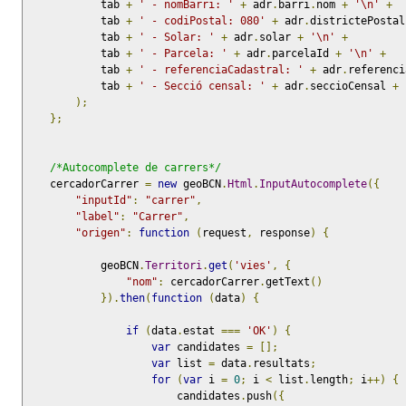
            tab 
+
' - nomBarri: '
+
 adr
.
barri
.
nom 
+
'\n'
+
            tab 
+
' - codiPostal: 080'
+
 adr
.
districtePostal
            tab 
+
' - Solar: '
+
 adr
.
solar 
+
'\n'
+
            tab 
+
' - Parcela: '
+
 adr
.
parcelaId 
+
'\n'
+
            tab 
+
' - referenciaCadastral: '
+
 adr
.
referenci
            tab 
+
' - Secció censal: '
+
 adr
.
seccioCensal 
+
);
};
/*Autocomplete de carrers*/
    cercadorCarrer 
=
new
 geoBCN
.
Html
.
InputAutocomplete
({
"inputId"
:
"carrer"
,
"label"
:
"Carrer"
,
"origen"
:
function
(
request
,
 response
)
{
            geoBCN
.
Territori
.
get
(
'vies'
,
{
"nom"
:
 cercadorCarrer
.
getText
()
}).
then
(
function
(
data
)
{
if
(
data
.
estat 
===
'OK'
)
{
var
 candidates 
=
[];
var
 list 
=
 data
.
resultats
;
for
(
var
 i 
=
0
;
 i 
<
 list
.
length
;
 i
++)
{
                        candidates
.
push
({