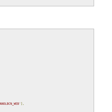
ANOLBCN_WEB'
],