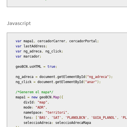
Javascript
var
 mapa1
,
 cercadorCarrer
,
 cercadorPortal
;
var
 lastAddress
;
var
 ng_adreca
,
 ng_click
;
var
 marcador
;
    geoBCN
.
usHTML 
=
true
;
    ng_adreca 
=
 document
.
getElementById
(
"ng_adreca"
);
    ng_click 
=
 document
.
getElementById
(
"anar"
);
/*Generem el mapa*/
    mapa1 
=
new
 geoBCN
.
Map
({
        divId
:
"map"
,
        mode
:
"ADR"
,
        nameSpace
:
"territori"
,
        fons
:
[
'BAS'
,
'SAT'
,
'PLANOLBCN'
,
'GUIA_PLANOL'
,
'PL
        seleccioAdreca
:
 seleccioAdrecaMapa
