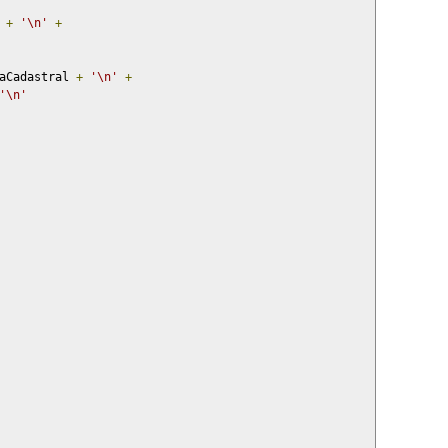
 
+
'\n'
+
aCadastral 
+
'\n'
+
'\n'