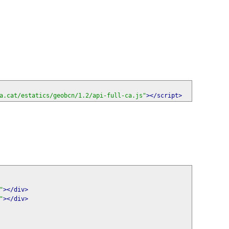
a.cat/estatics/geobcn/1.2/api-full-ca.js"
></script>
"
></div>
"
></div>