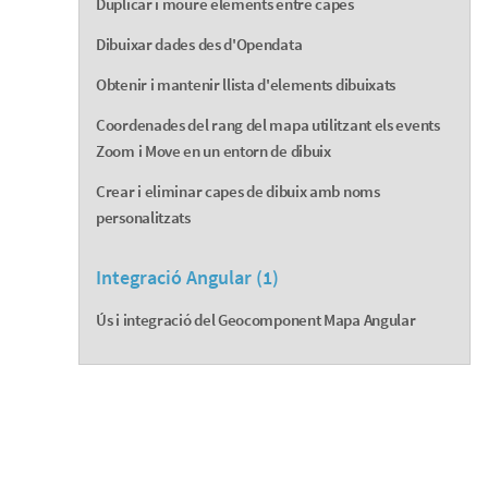
Duplicar i moure elements entre capes
Dibuixar dades des d'Opendata
Obtenir i mantenir llista d'elements dibuixats
Coordenades del rang del mapa utilitzant els events
Zoom i Move en un entorn de dibuix
Crear i eliminar capes de dibuix amb noms
personalitzats
Integració Angular (1)
Ús i integració del Geocomponent Mapa Angular